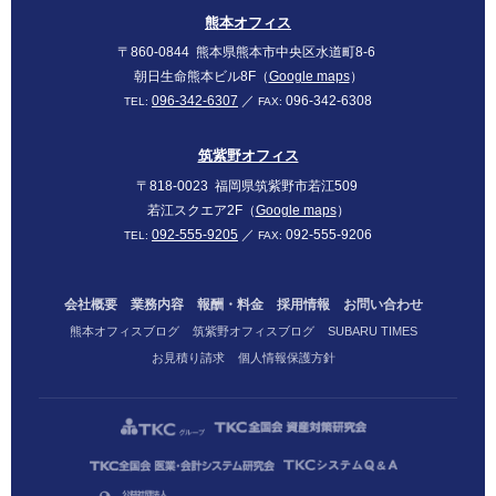
SUBARU
熊本オフィス
〒860-0844
熊本県熊本市中央区水道町8-6
朝日生命熊本ビル8F（
Google maps
）
096-342-6307
／
096-342-6308
TEL:
FAX:
筑紫野オフィス
〒818-0023
福岡県筑紫野市若江509
若江スクエア2F（
Google maps
）
092-555-9205
／
092-555-9206
TEL:
FAX:
会社概要
業務内容
報酬・料金
採用情報
お問い合わせ
熊本オフィスブログ
筑紫野オフィスブログ
SUBARU TIMES
お見積り請求
個人情報保護方針