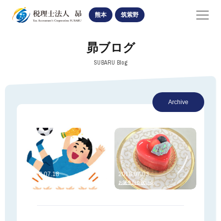
SUBARU
熊本
筑紫野
navigation
昴ブログ
熊本オフィス
筑紫野オフィス
SUBARU Blog
医業経営関係
Archive
相続・贈与手続
法人・個人経営関係
2018.07.18
2018.07.03
ワールドカップ☆終了☆
お誕生日☆祝い☆
お知らせ・ブログ
熊本オフィスの記事
筑紫野オフィスの記事