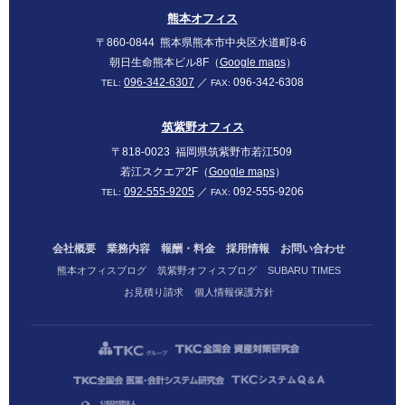
SUBARU
熊本オフィス
〒860-0844
熊本県熊本市中央区水道町8-6
朝日生命熊本ビル8F（
Google maps
）
096-342-6307
／
096-342-6308
TEL:
FAX:
筑紫野オフィス
〒818-0023
福岡県筑紫野市若江509
若江スクエア2F（
Google maps
）
092-555-9205
／
092-555-9206
TEL:
FAX:
会社概要
業務内容
報酬・料金
採用情報
お問い合わせ
熊本オフィスブログ
筑紫野オフィスブログ
SUBARU TIMES
お見積り請求
個人情報保護方針