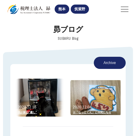
SUBARU
熊本
筑紫野
navigation
昴ブログ
熊本オフィス
筑紫野オフィス
SUBARU Blog
医業経営関係
Archive
相続・贈与手続
法人・個人経営関係
2020.12.16
2020.12.04
我が家の”癒し”
☆「なっとくん」と仲間たち☆
お知らせ・ブログ
熊本オフィスの記事
筑紫野オフィスの記事