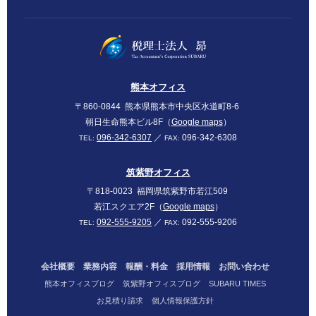
SUBARU
熊本オフィス
〒860-0844
熊本県熊本市中央区水道町8-6
朝日生命熊本ビル8F（
Google maps
）
096-342-6307
／
096-342-6308
TEL:
FAX:
筑紫野オフィス
〒818-0023
福岡県筑紫野市若江509
若江スクエア2F（
Google maps
）
092-555-9205
／
092-555-9206
TEL:
FAX:
会社概要
業務内容
報酬・料金
採用情報
お問い合わせ
熊本オフィスブログ
筑紫野オフィスブログ
SUBARU TIMES
お見積り請求
個人情報保護方針