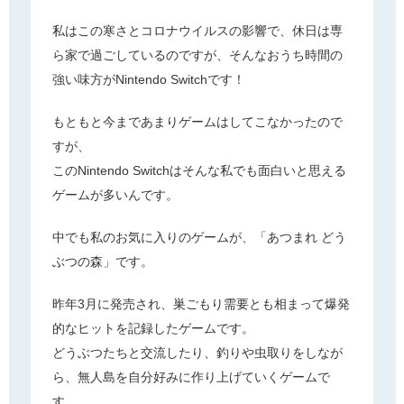
SUBARU TIMES
私はこの寒さとコロナウイルスの影響で、休日は専
ら家で過ごしているのですが、そんなおうち時間の
強い味方がNintendo Switchです！
お見積り請求
もともと今まであまりゲームはしてこなかったので
個人情報保護方針
すが、
このNintendo Switchはそんな私でも面白いと思える
ゲームが多いんです。
中でも私のお気に入りのゲームが、「あつまれ どう
ぶつの森」です。
昨年3月に発売され、巣ごもり需要とも相まって爆発
的なヒットを記録したゲームです。
どうぶつたちと交流したり、釣りや虫取りをしなが
ら、無人島を自分好みに作り上げていくゲームで
す。