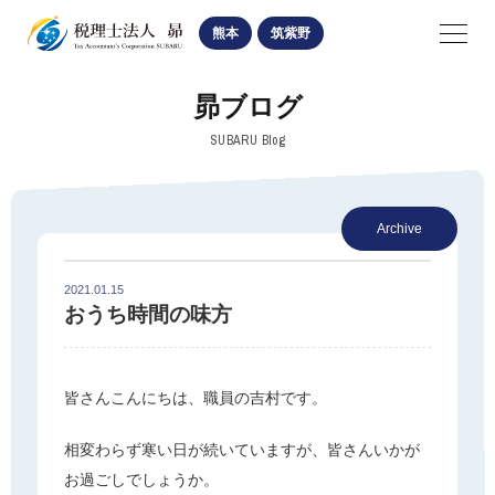
SUBARU
熊本
筑紫野
navigation
昴ブログ
熊本オフィス
筑紫野オフィス
SUBARU Blog
医業経営関係
Archive
相続・贈与手続
法人・個人経営関係
2021.01.15
おうち時間の味方
皆さんこんにちは、職員の吉村です。
お知らせ・ブログ
相変わらず寒い日が続いていますが、皆さんいかが
熊本オフィスの記事
お過ごしでしょうか。
筑紫野オフィスの記事