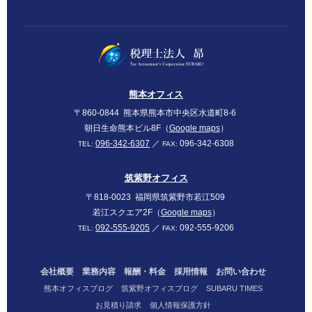
SUBARU
熊本オフィス
〒860-0844
熊本県熊本市中央区水道町8-6
朝日生命熊本ビル8F（
Google maps
）
096-342-6307
／
096-342-6308
TEL:
FAX:
筑紫野オフィス
〒818-0023
福岡県筑紫野市若江509
若江スクエア2F（
Google maps
）
092-555-9205
／
092-555-9206
TEL:
FAX:
会社概要
業務内容
報酬・料金
採用情報
お問い合わせ
熊本オフィスブログ
筑紫野オフィスブログ
SUBARU TIMES
お見積り請求
個人情報保護方針