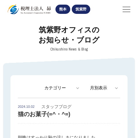
SUBARU
熊本
筑紫野
navigation
筑紫野オフィスの
熊本オフィス
お知らせ・ブログ
筑紫野オフィス
Chikushino News & Blog
医業経営関係
相続・贈与手続
法人・個人経営関係
スタッフブログ
2024.10.02
猫のお菓子(=^・^=)
お知らせ・ブログ
熊本オフィスの記事
朝晩はすっかり秋の涼しさになりました。
筑紫野オフィスの記事